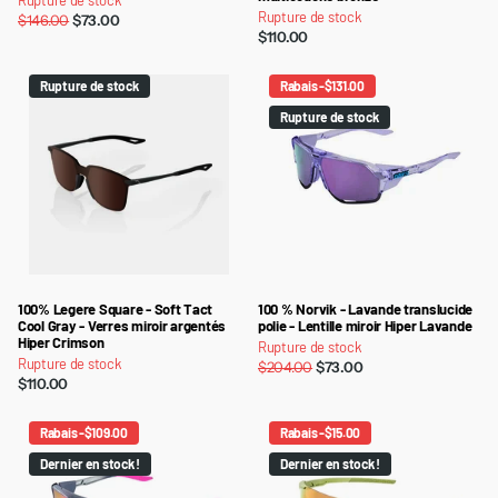
Rupture de stock
Rupture de stock
$146.00
$73.00
$110.00
Rupture de stock
Rabais -$131.00
Rupture de stock
100% Legere Square - Soft Tact
100 % Norvik - Lavande translucide
Cool Gray - Verres miroir argentés
polie - Lentille miroir Hiper Lavande
Hiper Crimson
Rupture de stock
Rupture de stock
$204.00
$73.00
$110.00
Rabais -$109.00
Rabais -$15.00
Dernier en stock !
Dernier en stock !