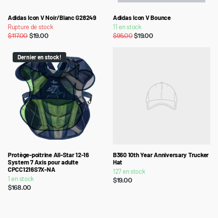
Adidas Icon V Noir/Blanc G28249
Adidas Icon V Bounce
Rupture de stock
11 en stock
$117.00
$19.00
$95.00
$19.00
Dernier en stock !
Protège-poitrine All-Star 12-16
B360 10th Year Anniversary Trucker
System 7 Axis pour adulte
Hat
CPCC1216S7X-NA
127 en stock
1 en stock
$19.00
$168.00