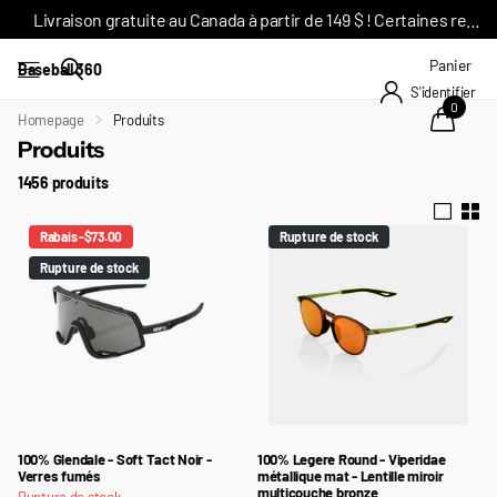
Livraison gratuite au Canada à partir de 149 $ ! Certaines restrictions s'appliquent*
Panier
Baseball 360
S'identifier
0
Homepage
Produits
Produits
1456 produits
Rabais -$73.00
Rupture de stock
Rupture de stock
100% Glendale - Soft Tact Noir -
100% Legere Round - Viperidae
Verres fumés
métallique mat - Lentille miroir
multicouche bronze