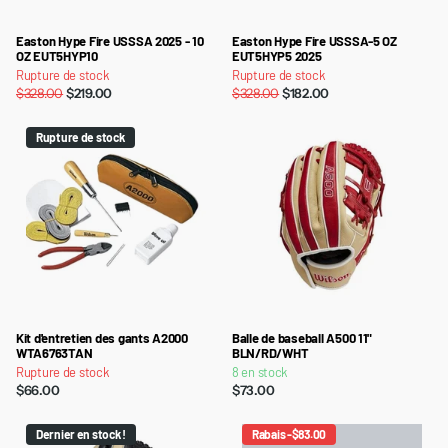
Easton Hype Fire USSSA 2025 - 10
Easton Hype Fire USSSA-5 OZ
OZ EUT5HYP10
EUT5HYP5 2025
Rupture de stock
Rupture de stock
$328.00
$219.00
$328.00
$182.00
Rupture de stock
Kit d'entretien des gants A2000
Balle de baseball A500 11"
WTA6763TAN
BLN/RD/WHT
Rupture de stock
8 en stock
$66.00
$73.00
Dernier en stock !
Rabais -$83.00