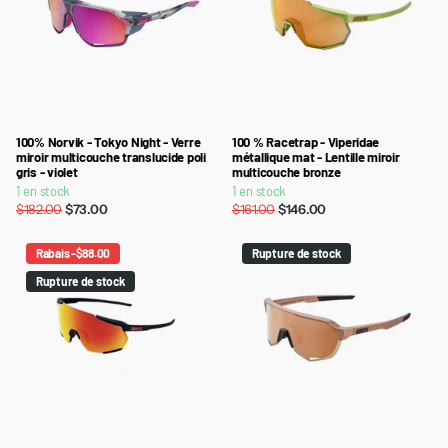
100% Norvik - Tokyo Night - Verre
100 % Racetrap - Viperidae
miroir multicouche translucide poli
métallique mat - Lentille miroir
gris - violet
multicouche bronze
1 en stock
1 en stock
$182.00
$73.00
$161.00
$146.00
Rabais -$88.00
Rupture de stock
Rupture de stock