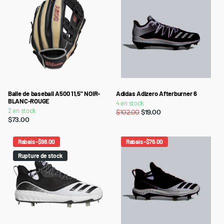
Balle de baseball A500 11,5" NOIR-
Adidas Adizero Afterburner 6
BLANC-ROUGE
4 en stock
2 en stock
$102.00
$19.00
$73.00
Rabais -$98.00
Rabais -$76.00
Rupture de stock