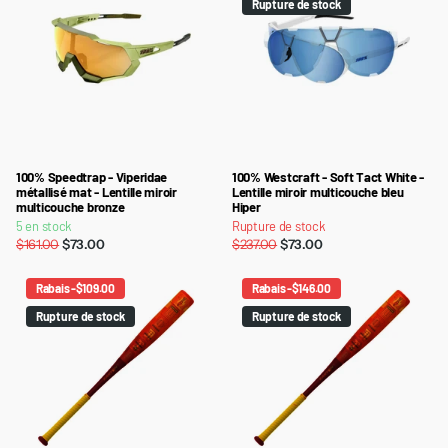
Rupture de stock
100% Speedtrap - Viperidae
100% Westcraft - Soft Tact White -
métallisé mat - Lentille miroir
Lentille miroir multicouche bleu
multicouche bronze
Hiper
5 en stock
Rupture de stock
$161.00
$73.00
$237.00
$73.00
Rabais -$109.00
Rabais -$146.00
Rupture de stock
Rupture de stock