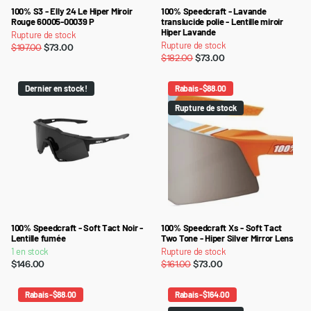
100% S3 - Elly 24 Le Hiper Miroir
100% Speedcraft - Lavande
Rouge 60005-00039 P
translucide polie - Lentille miroir
Hiper Lavande
Rupture de stock
Rupture de stock
$197.00
$73.00
$182.00
$73.00
Dernier en stock !
Rabais -$88.00
Rupture de stock
100% Speedcraft - Soft Tact Noir -
100% Speedcraft Xs - Soft Tact
Lentille fumée
Two Tone - Hiper Silver Mirror Lens
1 en stock
Rupture de stock
$146.00
$161.00
$73.00
Rabais -$88.00
Rabais -$164.00