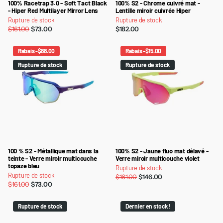
100% Racetrap 3.0 - Soft Tact Black
100% S2 - Chrome cuivré mat -
- Hiper Red Multilayer Mirror Lens
Lentille miroir cuivrée Hiper
Rupture de stock
Rupture de stock
$161.00
$73.00
$182.00
Rabais -$88.00
Rabais -$15.00
Rupture de stock
Rupture de stock
100 % S2 - Métallique mat dans la
100% S2 - Jaune fluo mat délavé -
teinte - Verre miroir multicouche
Verre miroir multicouche violet
topaze bleu
Rupture de stock
Rupture de stock
$161.00
$146.00
$161.00
$73.00
Rupture de stock
Dernier en stock !