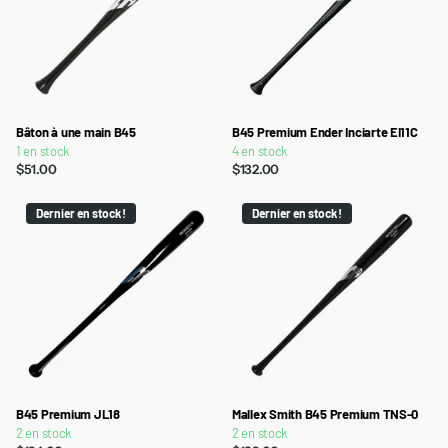
Bâton à une main B45
B45 Premium Ender Inciarte EI11C
1 en stock
4 en stock
$51.00
$132.00
Dernier en stock !
Dernier en stock !
B45 Premium JL18
Mallex Smith B45 Premium TNS-0
2 en stock
2 en stock