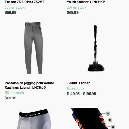
Easton Z5 2.0 Mat Z52MT
Youth Knicker YLNCHKP
359 en stock
267 en stock
$59.99
$69.99
Pantalon de jogging pour adulte
T-shirt Tanner
Rawlings Launch LNCHJG
15 en stock
152 en stock
$149.95
- $199.95
$69.99