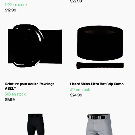
$22.99
1229 en stock
$12.99
Ceinture pour adulte Rawlings
Lizard Skins Ultra Bat Grip Camo
ABELT
317 en stock
508 en stock
$24.99
$9.99