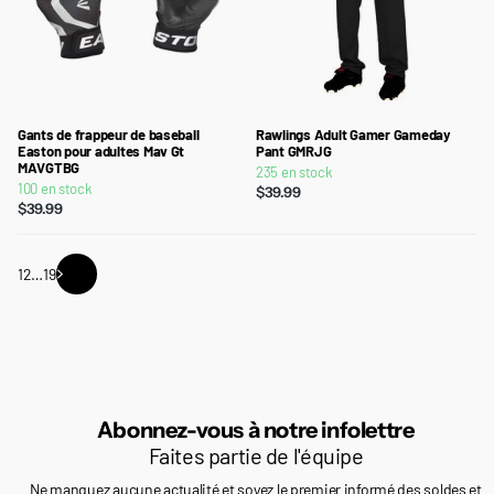
Gants de frappeur de baseball
Rawlings Adult Gamer Gameday
Easton pour adultes Mav Gt
Pant GMRJG
MAVGTBG
235 en stock
100 en stock
$39.99
$39.99
1
2
…
19
Abonnez-vous à notre infolettre
Faites partie de l'équipe
Ne manquez aucune actualité et soyez le premier informé des soldes et