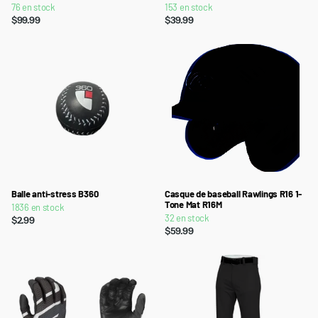
76 en stock
153 en stock
$99.99
$39.99
Balle anti-stress B360
Casque de baseball Rawlings R16 1-
Tone Mat R16M
1836 en stock
32 en stock
$2.99
$59.99