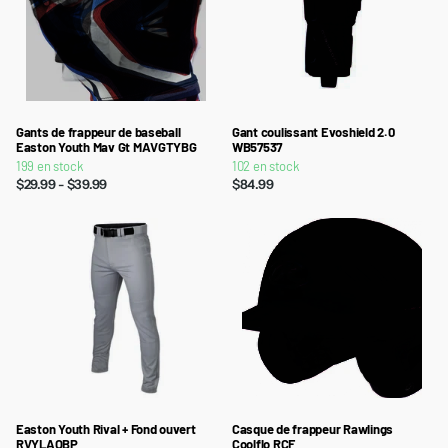
Gants de frappeur de baseball
Gant coulissant Evoshield 2.0
Easton Youth Mav Gt MAVGTYBG
WB57537
199 en stock
102 en stock
$29.99
- $39.99
$84.99
Easton Youth Rival + Fond ouvert
Casque de frappeur Rawlings
RVYLAOBP
Coolflo RCF