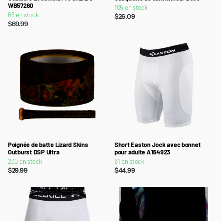
WB57260
105 en stock
65 en stock
$26.09
$69.99
Poignée de batte Lizard Skins
Short Easton Jock avec bonnet
Outburst DSP Ultra
pour adulte A164923
230 en stock
81 en stock
$29.99
$44.99