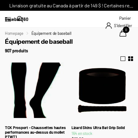
Livraison gratuite au Canada à partir de 149 $ ! Certaines restrictions s'appliquent*
Panier
Baseball 360
S'identifier
0
Homepage
Équipement de baseball
Équipement de baseball
907 produits
TCK Prosport - Chaussettes hautes
Lizard Skins Ultra Bat Grip Solid
performances au-dessus du mollet
164 en stock
PTWT1