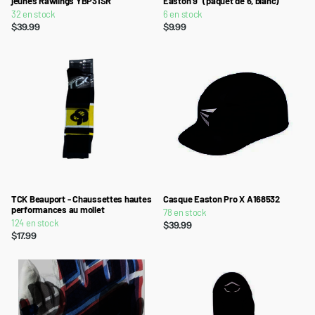
jeunes Rawlings YBP31SR
Easton 9" (paquet de 6, blanc)
32 en stock
6 en stock
$39.99
$9.99
TCK Beauport - Chaussettes hautes
Casque Easton Pro X A168532
performances au mollet
78 en stock
124 en stock
$39.99
$17.99