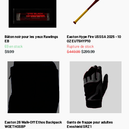
Bâton noir pour les yeux Rawlings
Easton Hype Fire USSSA 2025 - 10
EB
OZ EUT5HYP10
69 en stock
Rupture de stock
$9.99
$449.99
$299.99
Easton 26 Walk-Off Ethos Backpack
Gants de frappe pour adultes
WOETHOSBP
Evoshield SRZ 1