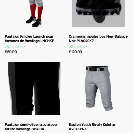
Pantalon Knicker Launch pour
Crampons moulés bas New Balance
hommes de Rawlings LNCHKP
Noir PL4040K7
346 en stock
32 en stock
$69.99
$129.99
Pantalon semi-décontracté pour
Easton Youth Rival + Culotte
adulte Rawlings BP31SR
RVLYKPNT