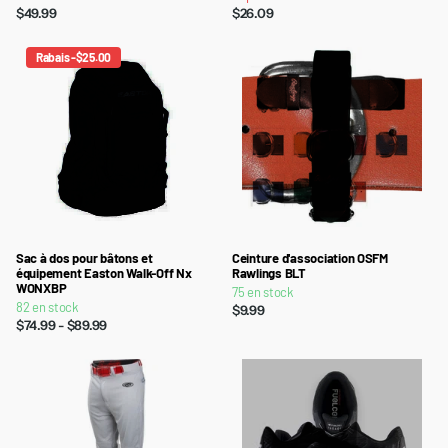
$49.99
$26.09
Rabais -$25.00
Sac à dos pour bâtons et
Ceinture d'association OSFM
équipement Easton Walk-Off Nx
Rawlings BLT
WONXBP
75 en stock
82 en stock
$9.99
$74.99
- $89.99