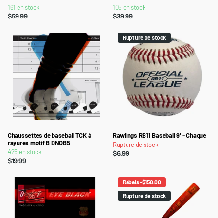
161 en stock
105 en stock
$59.99
$39.99
Rupture de stock
Chaussettes de baseball TCK à
Rawlings RB11 Baseball 9'' - Chaque
rayures motif B DNOB5
Rupture de stock
425 en stock
$6.99
$19.99
Rabais -$150.00
Rupture de stock