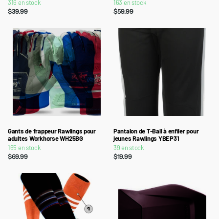
316 en stock
163 en stock
$39.99
$59.99
Gants de frappeur Rawlings pour
Pantalon de T-Ball à enfiler pour
adultes Workhorse WH25BG
jeunes Rawlings YBEP31
165 en stock
39 en stock
$69.99
$19.99