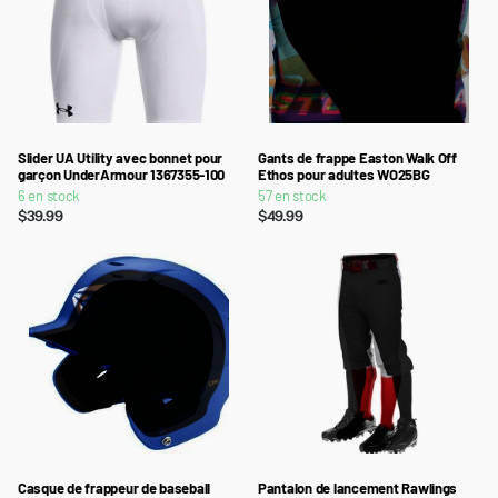
Slider UA Utility avec bonnet pour
Gants de frappe Easton Walk Off
garçon UnderArmour 1367355-100
Ethos pour adultes WO25BG
6 en stock
57 en stock
$39.99
$49.99
Casque de frappeur de baseball
Pantalon de lancement Rawlings