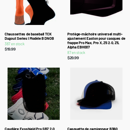
Chaussettes de baseball TCK
Protège-mâchoire universel multi-
Dugout Series I Modèle B DNOB
ajustement Easton pour casques de
frappe Pro Max, Pro X, Z5 2.0, Z5,
387 en stock
Alpha EBH007
$19.99
87 en stock
$29.99
Coudière Evoshield Pro SRZ 2.0
Casquette de camionneur B360