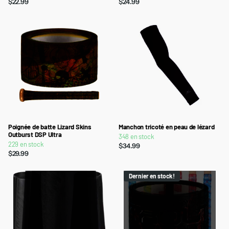
$22.99
$24.99
Poignée de batte Lizard Skins
Manchon tricoté en peau de lézard
Outburst DSP Ultra
348 en stock
229 en stock
$34.99
$29.99
Dernier en stock !