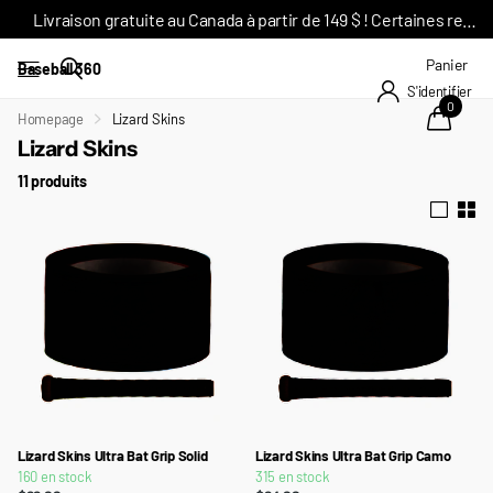
Livraison gratuite au Canada à partir de 149 $ ! Certaines restrictions s'appliquent*
Panier
Baseball 360
S'identifier
0
Homepage
Lizard Skins
Lizard Skins
11 produits
Lizard Skins Ultra Bat Grip Solid
Lizard Skins Ultra Bat Grip Camo
160 en stock
315 en stock