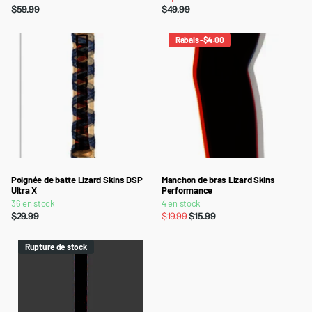
$59.99
$49.99
Rabais -$4.00
Poignée de batte Lizard Skins DSP
Manchon de bras Lizard Skins
Ultra X
Performance
36 en stock
4 en stock
$29.99
$19.99
$15.99
Rupture de stock